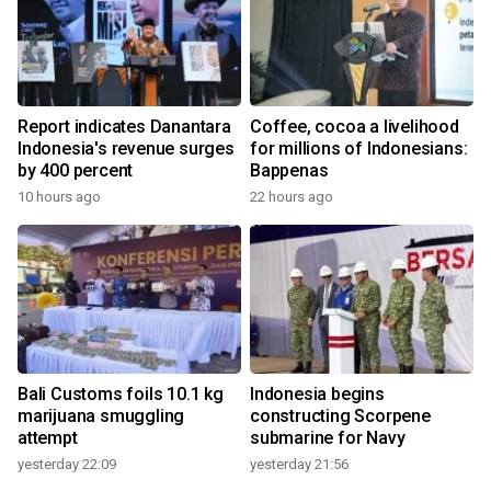
Report indicates Danantara
Coffee, cocoa a livelihood
Indonesia's revenue surges
for millions of Indonesians:
by 400 percent
Bappenas
10 hours ago
22 hours ago
Bali Customs foils 10.1 kg
Indonesia begins
marijuana smuggling
constructing Scorpene
attempt
submarine for Navy
yesterday 22:09
yesterday 21:56