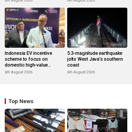
6th August 2026
6th August 2026
Indonesia EV incentive
5.3-magnitude earthquake
scheme to focus on
jolts West Java's southern
domestic high-value
coast
products
6th August 2026
6th August 2026
Top News