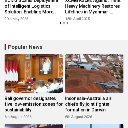
XCMG Scales Deployment
XCMG Races Against Time:
of Intelligent Logistics
Heavy Machinery Restores
Solution, Enabling More
Lifelines in Myanmar-
Efficient
Thailand Earthquake Rescue
20th May 2026
15th April 2025
Popular News
Bali governor designates
Indonesia-Australia air
five low-emission zones for
chiefs fly joint fighter
sustainability
formation in Darwin
6th August 2026
6th August 2026