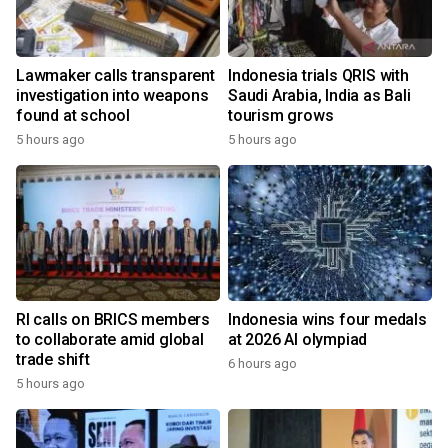
Lawmaker calls transparent
Indonesia trials QRIS with
investigation into weapons
Saudi Arabia, India as Bali
found at school
tourism grows
5 hours ago
5 hours ago
RI calls on BRICS members
Indonesia wins four medals
to collaborate amid global
at 2026 AI olympiad
trade shift
6 hours ago
5 hours ago