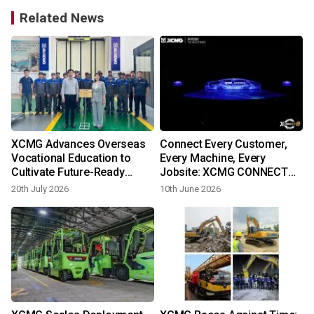
Related News
XCMG Advances Overseas
Connect Every Customer,
e
Vocational Education to
Every Machine, Every
Cultivate Future-Ready
Jobsite: XCMG CONNECT
Talent on World Youth Skills
Reshapes Industrial Service
20th July 2026
10th June 2026
Day
Ecosystem